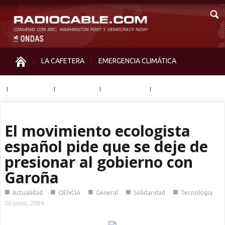
LA CAFETERA
EMERGENCIA CLIMÁTICA
IGUALDAD
MEMORIA
NOS MIRAN
OTRAS
El movimiento ecologista
español pide que se deje de
presionar al gobierno con
Garoña
■
■
■
■
■
Actualidad
CIENCIA
General
Solidaridad
Tecnologia
20 junio, 2009