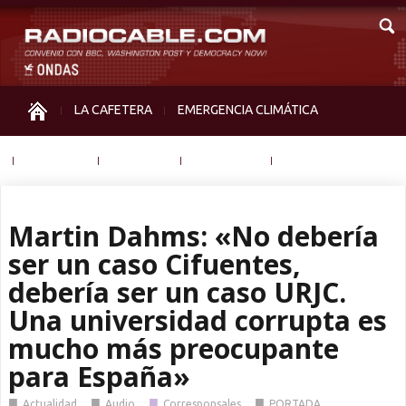
LA CAFETERA
EMERGENCIA CLIMÁTICA
IGUALDAD
MEMORIA
NOS MIRAN
OTRAS
Martin Dahms: «No debería
ser un caso Cifuentes,
debería ser un caso URJC.
Una universidad corrupta es
mucho más preocupante
para España»
■
■
■
■
Actualidad
Audio
Corresponsales
PORTADA