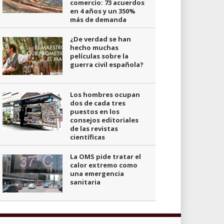
comercio: 73 acuerdos
en 4 años y un 350%
más de demanda
¿De verdad se han
hecho muchas
películas sobre la
guerra civil española?
Los hombres ocupan
dos de cada tres
puestos en los
consejos editoriales
de las revistas
científicas
La OMS pide tratar el
calor extremo como
una emergencia
sanitaria