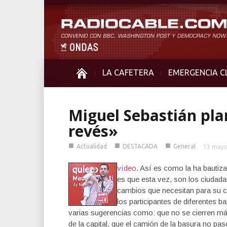
LA CAFETERA
EMERGENCIA C
Miguel Sebastián pl
revés»
■
■
■
Actualidad
DESTACADA
General
13 mayo
vídeo
. Así es como la ha bautiza
es que esta vez, son los ciudadan
cambios que necesitan para su 
los participantes de diferentes b
varias sugerencias como: que no se cierren más 
de la capital, que el camión de la basura no pa