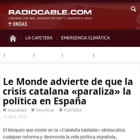
LA CAFETERA
EMERGENCIA CLIMÁTICA
IGUALDAD
MEMORIA
NOS MIRAN
OTRAS
Le Monde advierte de que la
crisis catalana «paraliza» la
política en España
■
■
■
Actualidad
Nos Miran
PORTADA
16 abril, 2018
El bloqueo que existe en la «Cataluña tutelada» obstaculiza
cualquier reforma y desmonta la vida política española,