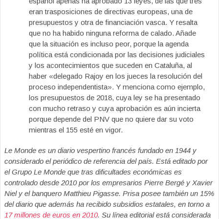
español apenas ha aprobado 13 leyes, de las que tres
eran trasposiciones de directivas europeas, una de
presupuestos y otra de financiación vasca. Y resalta
que no ha habido ninguna reforma de calado. Añade
que la situación es incluso peor, porque la agenda
política está condicionada por las decisiones judiciales
y los acontecimientos que suceden en Cataluña, al
haber «delegado Rajoy en los jueces la resolución del
proceso independentista». Y menciona como ejemplo,
los presupuestos de 2018, cuya ley se ha presentado
con mucho retraso y cuya aprobación es aún incierta
porque depende del PNV que no quiere dar su voto
mientras el 155 esté en vigor.
Le Monde es un diario vespertino francés fundado en 1944 y
considerado el periódico de referencia del país. Está editado por
el Grupo Le Monde que tras dificultades económicas
es
controlado desde 2010 por los empresarios Pierre Bergé y
Xavier
Niel
y el banquero Matthieu Pigasse.
Prisa posee también un 15%
del diario que además ha recibido subsidios estatales, en torno a
17 millones de euros en 2010
. Su línea editorial está considerada