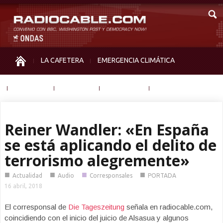
LA CAFETERA
EMERGENCIA CLIMÁTICA
IGUALDAD
MEMORIA
NOS MIRAN
OTRAS
Reiner Wandler: «En España
se está aplicando el delito de
terrorismo alegremente»
■
■
■
■
Actualidad
Audio
Corresponsales
PORTADA
16 abril, 2018
El corresponsal de
Die Tageszeitung
señala en radiocable.com,
coincidiendo con el inicio del juicio de Alsasua y algunos