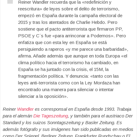
Reiner Wandler recuerda que la «redefinición y
reescritura» de leyes sobre el delito de terrorismo,
empezó en España durante la campaña electoral de
2015 y tras los atentados de Charlie Hebdo. Pero
sostiene que el pacto antiterrorista que firmaron PP,
PSOE y C´s fue «para arrinconar a Podemos». Pero
enfatiza que con esta ley en España se está
persiguiendo a raperos «y me parece una barbaridad»,
afirma. Añade además que aunque en toda Europa «el
clima político hacia el terrorismo ha cambiado, en
España se ha juntado con la crisis, el 15M, la
fragmentación política. Y denuncia: «tanto con las
leyes anti-terrorista como con la Ley Mordaza han
encontrado una manera para silenciar o intentar
silenciar a la oposición».
Reiner
Wandler
es corresponsal en España desde 1993. Trabaja
para el alemán
Die Tageszeitung
, y también para el austriaco Der
Standard y los suizos Sonntagszeitung y Basler Zeitung. Es
además fotógrafo y sus imágenes han sido publicadas en medios
como Der Spìegel, Berliner Zeitung, Frankfurter Rundschau o El