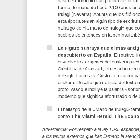
hasta el momento han podido descifrar l
forma de mano de hace 2.100 años enco
Irulegi (Navarra). Apunta que los filó
esta época tenían algún tipo de escritur
hallazgo de «la mano de Irulegi» que co
pueblos de entonces en la península ibé
Le Figaro subraya que el más antig
descubierto en España
. El rotativo 
envuelve los orígenes del euskera pueda
Científica de Aranzadi, el descubrimie
del siglo I antes de Cristo con cuatro p
euskera. Resalta que se trata del text
proto-vasco e incluye la palabra «sori
moderno que significa afortunado o de 
El hallazgo de la «Mano de Irulegi» tam
como
The Miami Herald
,
The Econo
Advertencia: Por respeto a la ley L.P.I. español
a los textos externos que han llamado la atenció