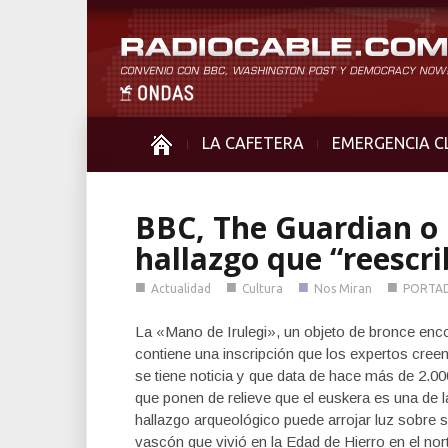
LA CAFETERA
EMERGENCIA C
BBC, The Guardian o 
hallazgo que “reescri
■
■
■
■
Actualidad
Cultura
Nos Miran
PORTA
La «Mano de Irulegi», un objeto de bronce enc
contiene una inscripción que los expertos creen
se tiene noticia y que data de hace más de 2.0
que ponen de relieve que el euskera es una de 
hallazgo arqueológico puede arrojar luz sobre su
vascón que vivió en la Edad de Hierro en el nort