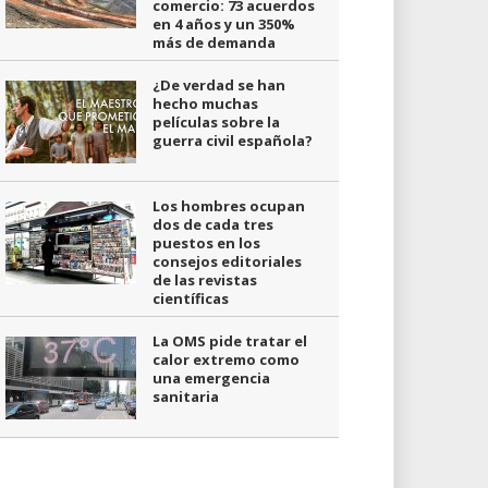
comercio: 73 acuerdos
en 4 años y un 350%
más de demanda
¿De verdad se han
hecho muchas
películas sobre la
guerra civil española?
Los hombres ocupan
dos de cada tres
puestos en los
consejos editoriales
de las revistas
científicas
La OMS pide tratar el
calor extremo como
una emergencia
sanitaria