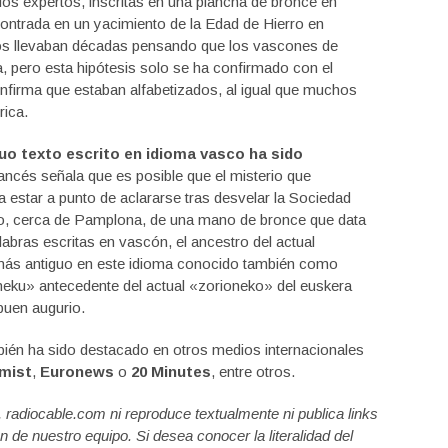
os expertos, inscritas en una plancha de bronce en
ntrada en un yacimiento de la Edad de Hierro en
logos llevaban décadas pensando que los vascones de
a, pero esta hipótesis solo se ha confirmado con el
nfirma que estaban alfabetizados, al igual que muchos
rica.
uo texto escrito en idioma vasco ha sido
francés señala que es posible que el misterio que
 estar a punto de aclararse tras desvelar la Sociedad
nto, cerca de Pamplona, de una mano de bronce que data
alabras escritas en vascón, el ancestro del actual
o más antiguo en este idioma conocido también como
oneku» antecedente del actual «zorioneko» del euskera
buen augurio.
bién ha sido destacado en otros medios internacionales
mist
,
Euronews
o
20 Minutes
, entre otros.
a, radiocable.com ni reproduce textualmente ni publica links
n de nuestro equipo. Si desea conocer la literalidad del