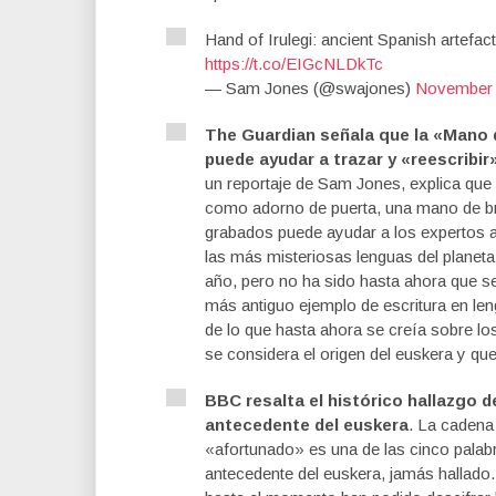
Hand of Irulegi: ancient Spanish artefac
https://t.co/EIGcNLDkTc
— Sam Jones (@swajones)
November 
The Guardian señala que la «Mano d
puede ayudar a trazar y «reescribir
un reportaje de Sam Jones, explica qu
como adorno de puerta, una mano de b
grabados puede ayudar a los expertos a 
las más misteriosas lenguas del planeta
año, pero no ha sido hasta ahora que se
más antiguo ejemplo de escritura en le
de lo que hasta ahora se creía sobre lo
se considera el origen del euskera y qu
BBC resalta el histórico hallazgo d
antecedente del euskera
. La cadena 
«afortunado» es una de las cinco palab
antecedente del euskera, jamás hallado.