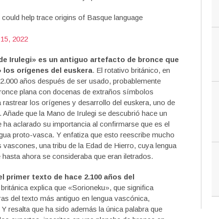
t could help trace origins of Basque language
15, 2022
e Irulegi» es un antiguo artefacto de bronce que
» los orígenes del euskera
. El rotativo británico, en
e 2.000 años después de ser usado, probablemente
ronce plana con docenas de extraños símbolos
rastrear los orígenes y desarrollo del euskera, uno de
. Añade que la Mano de Irulegi se descubrió hace un
 ha aclarado su importancia al confirmarse que es el
ngua proto-vasca. Y enfatiza que esto reescribe mucho
s vascones, una tribu de la Edad de Hierro, cuya lengua
e hasta ahora se consideraba que eran iletrados.
el primer texto de hace 2.100 años del
británica explica que «Sorioneku», que significa
ras del texto más antiguo en lengua vascónica,
 Y resalta que ha sido además la única palabra que