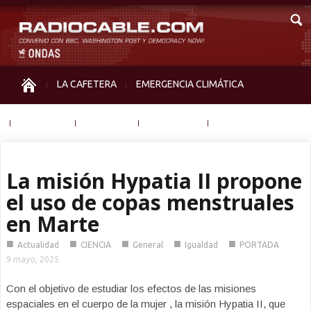
LA CAFETERA
EMERGENCIA CLIMÁTICA
IGUALDAD
MEMORIA
NOS MIRAN
OTRAS
La misión Hypatia II propone
el uso de copas menstruales
en Marte
■
■
■
■
■
Actualidad
CIENCIA
General
Igualdad
PORTADA
9 mayo, 2025
Con el objetivo de estudiar los efectos de las misiones
espaciales en el cuerpo de la mujer , la misión Hypatia II, que