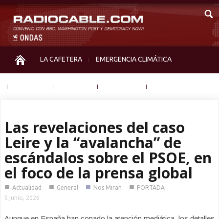
LA CAFETERA
EMERGENCIA CLIMÁTICA
IGUALDAD
MEMORIA
NOS MIRAN
OTRAS
Las revelaciones del caso
Leire y la “avalancha” de
escándalos sobre el PSOE, en
el foco de la prensa global
■
■
■
■
Actualidad
General
Nos Miran
PORTADA
5 junio, 2026
Aunque en España han copado la atención mediática, los detalles