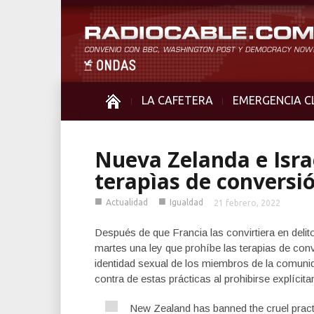
LA CAFETERA
EMERGENCIA C
Nueva Zelanda e Isra
terapìas de convers
■
■
Actualidad
Igualdad
21 febrero, 2022
Después de que Francia las convirtiera en deli
martes una ley que prohíbe las terapias de conv
identidad sexual de los miembros de la comun
contra de estas prácticas al prohibirse explícit
New Zealand has banned the cruel practic