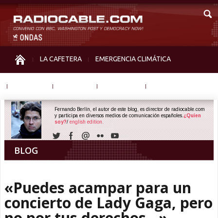
LA CAFETERA
EMERGENCIA CLIMÁTICA
IGUALDAD
MEMORIA
NOS MIRAN
OTRAS
Fernando Berlín, el autor de este blog, es director de radiocable.com
y participa en diversos medios de comunicación españoles.
¿Quien
soy?
/
english edition.
BLOG
«Puedes acampar para un
concierto de Lady Gaga, pero
no por tus derechos…»