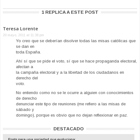
1 REPLICA A ESTE POST
Teresa Lorente
20 mayo, 2011 at 11:38 pm
Yo creo que se deberían disolver todas las misas católicas que
se dan en
toda España.
Ahí sí que se pide el voto, sí que se hace propaganda electoral,
afectan a
la campaña electoral y a la libertad de los ciudadanos en
derecho del
voto.
No entiendo como no se le ocurre a alguien con conocimientos
de derecho
denunciar este tipo de reuniones (me refiero a las misas de
sábado y
domingo), porque es obvio que no dejan reflexionar en paz.
DESTACADO
Posts para una sociedad que evoluciona: