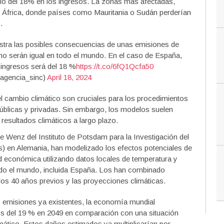
io del 18% en los ingresos. La zonas más afectadas,
 y África, donde países como Mauritania o Sudán perderían
.
tra las posibles consecuencias de unas emisiones de
no serán igual en todo el mundo. En el caso de España,
 ingresos será del 18 %
https://t.co/6fQ1Qcfa50
gencia_sinc)
April 18, 2024
 cambio climático son cruciales para los procedimientos
públicas y privadas. Sin embargo, los modelos suelen
 resultados climáticos a largo plazo.
e Wenz del Instituto de Potsdam para la Investigación del
és) en Alemania, han modelizado los efectos potenciales de
ad económica utilizando datos locales de temperatura y
odo el mundo, incluida España. Los han combinado
os 40 años previos y las proyecciones climáticas.
s emisiones ya existentes, la economía mundial
os del 19 % en 2049 en comparación con una situación
imático. Estos daños estimados ya multiplicarían por