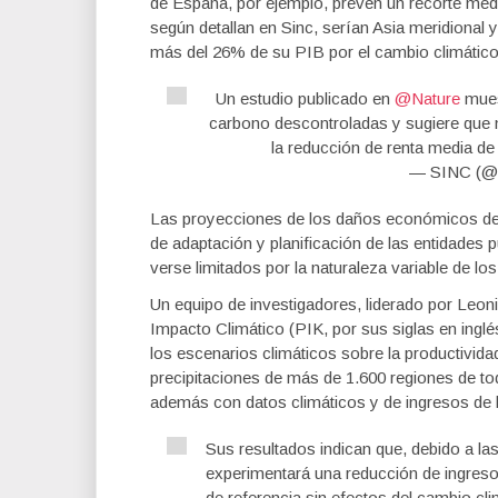
de España, por ejemplo, prevén un recorte med
según detallan en Sinc, serían Asia meridional
más del 26% de su PIB por el cambio climático
Un estudio publicado en
@Nature
mues
carbono descontroladas y sugiere que 
la reducción de renta media de
— SINC (@a
Las proyecciones de los daños económicos del
de adaptación y planificación de las entidades 
verse limitados por la naturaleza variable de los
Un equipo de investigadores, liderado por Leoni
Impacto Climático (PIK, por sus siglas en ingl
los escenarios climáticos sobre la productivid
precipitaciones de más de 1.600 regiones de t
además con datos climáticos y de ingresos de l
Sus resultados indican que, debido a la
experimentará una reducción de ingres
de referencia sin efectos del cambio cl