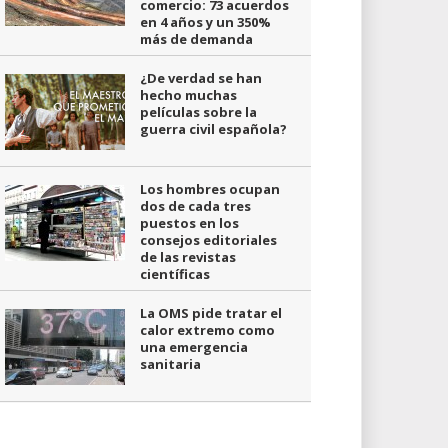
comercio: 73 acuerdos
en 4 años y un 350%
más de demanda
¿De verdad se han
hecho muchas
películas sobre la
guerra civil española?
Los hombres ocupan
dos de cada tres
puestos en los
consejos editoriales
de las revistas
científicas
La OMS pide tratar el
calor extremo como
una emergencia
sanitaria