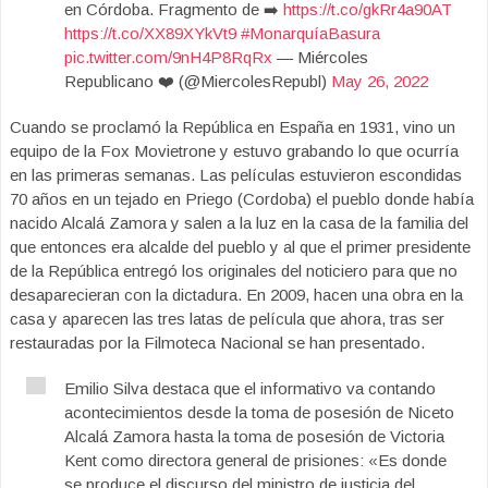
en Córdoba. Fragmento de ➡️
https://t.co/gkRr4a90AT
https://t.co/XX89XYkVt9
#MonarquíaBasura
pic.twitter.com/9nH4P8RqRx
— Miércoles
Republicano ❤️ (@MiercolesRepubl)
May 26, 2022
Cuando se proclamó la República en España en 1931, vino un
equipo de la Fox Movietrone y estuvo grabando lo que ocurría
en las primeras semanas. Las películas estuvieron escondidas
70 años en un tejado en Priego (Cordoba) el pueblo donde había
nacido Alcalá Zamora y salen a la luz en la casa de la familia del
que entonces era alcalde del pueblo y al que el primer presidente
de la República entregó los originales del noticiero para que no
desaparecieran con la dictadura. En 2009, hacen una obra en la
casa y aparecen las tres latas de película que ahora, tras ser
restauradas por la Filmoteca Nacional se han presentado.
Emilio Silva destaca que el informativo va contando
acontecimientos desde la toma de posesión de Niceto
Alcalá Zamora hasta la toma de posesión de Victoria
Kent como directora general de prisiones: «Es donde
se produce el discurso del ministro de justicia del