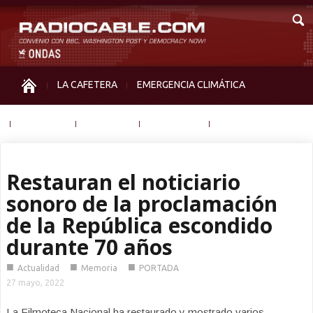
LA CAFETERA
EMERGENCIA CLIMÁTICA
IGUALDAD
MEMORIA
NOS MIRAN
OTRAS
Restauran el noticiario
sonoro de la proclamación
de la República escondido
durante 70 años
■
■
■
Actualidad
Memoria
PORTADA
27 mayo, 2022
La Filmoteca Nacional ha restaurado y mostrado varios