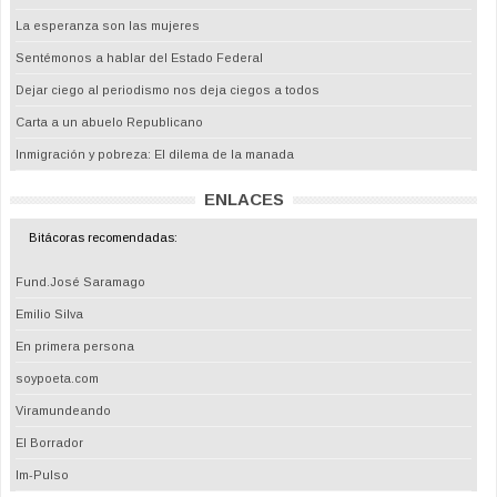
La esperanza son las mujeres
Sentémonos a hablar del Estado Federal
Dejar ciego al periodismo nos deja ciegos a todos
Carta a un abuelo Republicano
Inmigración y pobreza: El dilema de la manada
ENLACES
Bitácoras recomendadas:
Fund.José Saramago
Emilio Silva
En primera persona
soypoeta.com
Viramundeando
El Borrador
Im-Pulso