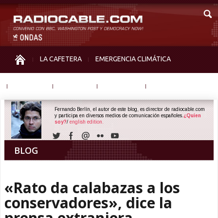
LA CAFETERA
EMERGENCIA CLIMÁTICA
IGUALDAD
MEMORIA
NOS MIRAN
OTRAS
Fernando Berlín, el autor de este blog, es director de radiocable.com
y participa en diversos medios de comunicación españoles.
¿Quien
soy?
/
english edition.
BLOG
«Rato da calabazas a los
conservadores», dice la
prensa extranjera