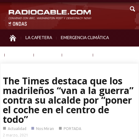
LA CAFETERA
EMERGENCIA CLIMÁTICA
IGUALDAD
MEMORIA
NOS MIRAN
OTRAS
The Times destaca que los
madrileños “van a la guerra”
contra su alcalde por “poner
el coche en el centro de
todo”
■
■
■
Actualidad
Nos Miran
PORTADA
2 marzo, 2021