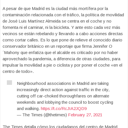
A pesar de que Madrid es la ciudad más mortífera por la
contaminación relacionada con el tráfico, la política de movilidad
de José Luis Martínez Almeida se centra en el coche y no
fomenta ni el caminar, ni la bicicleta. Y ante esto cada vez más
vecinos se están rebelando y llevando a cabo acciones directas
como cortar calles. Es lo que pone de relieve el conocido diario
conservador británico en un reportaje que firma Jennifer O
´Mahony que enfatiza que el alcalde es criticado por no haber
aprovechado la pandemia, a diferencia de otras ciudades, para
impulsar la movilidad a pie o ciclista y por poner el coche «en el
centro de todo».
Neighbourhood associations in Madrid are taking
increasingly direct action against traffic in the city,
cutting off car-choked thoroughfares on alternate
weekends and lobbying the council to boost cycling
and walking.
https://t.co/RcJIA2JQD9
— The Times (@thetimes)
February 27, 2021
The Times detalla cómo los ciudadanos del centro de Madrid