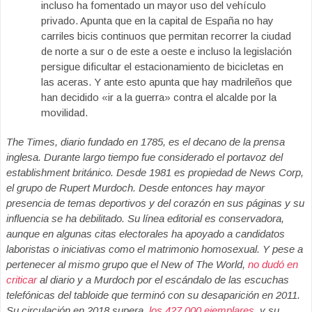
incluso ha fomentado un mayor uso del vehículo
privado. Apunta que en la capital de España no hay
carriles bicis continuos que permitan recorrer la ciudad
de norte a sur o de este a oeste e incluso la legislación
persigue dificultar el estacionamiento de bicicletas en
las aceras. Y ante esto apunta que hay madrileños que
han decidido «ir a la guerra» contra el alcalde por la
movilidad.
The Times, diario fundado en 1785, es el decano de la prensa
inglesa. Durante largo tiempo fue considerado el portavoz del
establishment británico. Desde 1981 es propiedad de News Corp,
el grupo de Rupert Murdoch. Desde entonces hay mayor
presencia de temas deportivos y del corazón en sus páginas y su
influencia se ha debilitado. Su línea editorial es conservadora,
aunque en algunas citas electorales ha apoyado a candidatos
laboristas o iniciativas como el matrimonio homosexual. Y pese a
pertenecer al mismo grupo que el New of The World,
no dudó en
criticar
al diario y a Murdoch por el escándalo de las escuchas
telefónicas del tabloide que terminó con su desaparición en 2011.
Su circulación en 2018 supera
los 427.000 ejemplares
y su