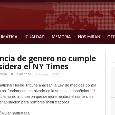
LIMÁTICA
IGUALDAD
MEMORIA
NOS MIRAN
OT
lencia de genero no cumple
sidera el NY Times
■
Miran
Solidaridad
25 febrero, 2011
national Herald Tribune analizan la Ley de medidas contra
ma profundamente enraizado en la sociedad española».
El
bierno no impidieron que se incrementará el número de
rehabilitación para hombres maltratadores.