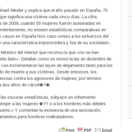
aphael Minder y explica que el año pasado en España, 73
que significa una víctima cada cinco días. La cifra
os de 2009, cuando 55 mujeres fueron asesinadas en
rendentemente, no existen estadísticas comparativas en
os casos en España hizo caso omiso a los esfuerzos del
n una característica imperecedera y fea de su sociedad».
Ministro del Interior que reconocía que «no se han
lo bien». Detallan como se revisó la ley en diciembre de
 «se incrementaron las leyes de alejamiento tanto para los
o de muerte a sus víctimas. Desde entonces, los
encias contra los agresores de mujeres; por término
a dos años de cárcel�?�.
 las oscuras estadísticas, subyace un vehemente
oteger a las mujeres �?? o a los hombres más débiles
uerte.» Y comentan la existencia de una asociación,
tamientos para hombres maltratadores.