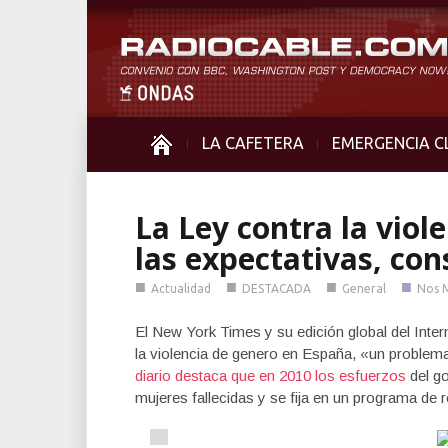
LA CAFETERA
EMERGENCIA C
La Ley contra la vio
las expectativas, con
■
■
■
■
Actualidad
DESTACADA
General
Nos 
El New York Times y su edición global del Inter
la violencia de genero en España, «un proble
diario destaca que en 2010 los esfuerzos
del go
mujeres fallecidas y se fija en un programa de 