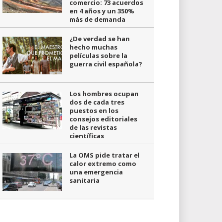
comercio: 73 acuerdos
en 4 años y un 350%
más de demanda
¿De verdad se han
hecho muchas
películas sobre la
guerra civil española?
Los hombres ocupan
dos de cada tres
puestos en los
consejos editoriales
de las revistas
científicas
La OMS pide tratar el
calor extremo como
una emergencia
sanitaria