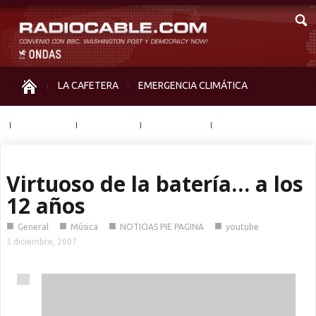
LA CAFETERA
EMERGENCIA CLIMÁTICA
IGUALDAD
MEMORIA
NOS MIRAN
OTRAS
Virtuoso de la batería… a los
12 años
■
■
■
■
General
Música
NOTICIAS PIE PAGINA
youtube
5 diciembre, 2007