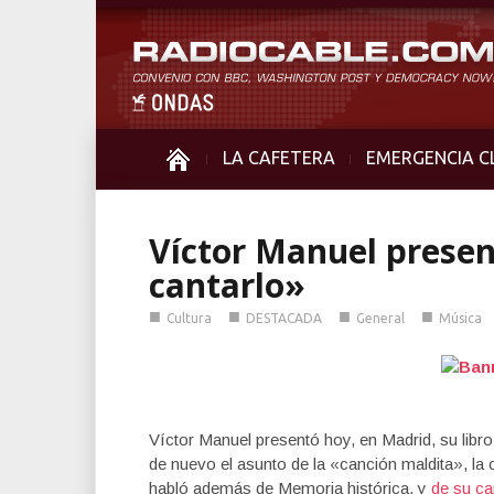
LA CAFETERA
EMERGENCIA C
Víctor Manuel present
cantarlo»
■
■
■
■
Cultura
DESTACADA
General
Música
Víctor Manuel presentó hoy, en Madrid, su libro
de nuevo el asunto de la «canción maldita», la c
habló además de Memoria histórica, y
de su ca