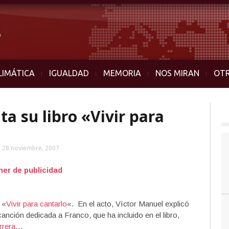
LIMÁTICA
IGUALDAD
MEMORIA
NOS MIRAN
OT
a su libro «Vivir para
28 noviembre, 2007
 «
Vivir para cantarlo
«. En el acto, Víctor Manuel explicó
anción dedicada a Franco, que ha incluido en el libro,
rrera
…