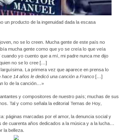
mo un producto de la ingenuidad dada la escasa
joven, no se lo creen. Mucha gente de este país no
bía mucha gente como que yo se creía lo que veía
] Y cuando yo cuento que a mí, mi padre nunca me dijo
quien no se lo cree […]
ia larguísima. La primera vez que aparece en prensa lo
e
hace 14 años le dedicó una canción a Franco
[…]
n lo de la canción…»
cantantes y compositores de nuestro país; muchas de sus
os. Tal y como señala la editorial Temas de Hoy,
ica: páginas marcadas por el amor, la denuncia social y
más de cuarenta años dedicados a la música y a la lucha…
r la belleza.