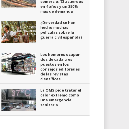
comercio: 73 acuerdos
en 4 años y un 350%
más de demanda
¿De verdad se han
hecho muchas
películas sobre la
guerra civil española?
Los hombres ocupan
dos de cada tres
puestos en los
consejos editoriales
de las revistas
científicas
La OMS pide tratar el
calor extremo como
una emergencia
sanitaria