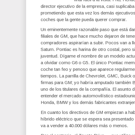
director ejecutivo de la empresa, casi suplica
prometiendo que esta vez los demás ejecutivos 
coches que la gente pueda querer comprar.
Un eminentemente razonable paso que está dan
filiales de GM, que hace mucho dejaron de tene
compradores aspirarían a subir. Pocos van a l
Saturn. Pontiac es harina de otro costal, pero
juventud. Dígame el nombre de un modelo actua
a olvidar como G6 o G5. El único Pontiac memo
coche tan feo y penoso que aparece regularment
tiempos. La parrilla de Chevrolet, GMC, Buick
firmas para GM; yo habría amputado también Bu
uno de los titulares de la compañía. El asunto 
entender el mercado automovilístico estadouni
Honda, BMW y los demás fabricantes extranjer
En cuanto los directivos de GM empiezan a hab
híbrido eléctrico que se espera sea presentado e
va a vender a 40.000 dólares más o menos.