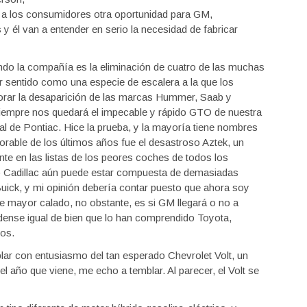
ba a los consumidores otra oportunidad para GM,
y él van a entender en serio la necesidad de fabricar
do la compañía es la eliminación de cuatro de las muchas
r sentido como una especie de escalera a la que los
lorar la desaparición de las marcas Hummer, Saab y
 siempre nos quedará el impecable y rápido GTO de nuestra
l de Pontiac. Hice la prueba, y la mayoría tiene nombres
rable de los últimos años fue el desastroso Aztek, un
e en las listas de los peores coches de todos los
 o Cadillac aún puede estar compuesta de demasiadas
ick, y mi opinión debería contar puesto que ahora soy
de mayor calado, no obstante, es si GM llegará o no a
dense igual de bien que lo han comprendido Toyota,
os.
lar con entusiasmo del tan esperado Chevrolet Volt, un
l año que viene, me echo a temblar. Al parecer, el Volt se