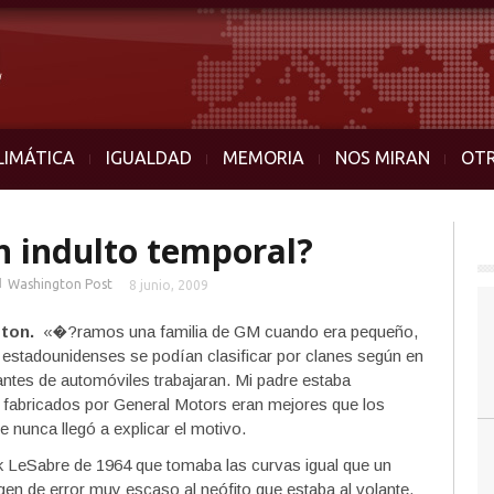
LIMÁTICA
IGUALDAD
MEMORIA
NOS MIRAN
OT
n indulto temporal?
■
Washington Post
8 junio, 2009
ton.
«�?ramos una familia de GM cuando era pequeño,
s estadounidenses se podían clasificar por clanes según en
cantes de automóviles trabajaran. Mi padre estaba
fabricados por General Motors eran mejores que los
e nunca llegó a explicar el motivo.
k LeSabre de 1964 que tomaba las curvas igual que un
en de error muy escaso al neófito que estaba al volante.