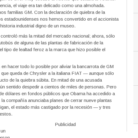
ncia, el viaje era tan delicado como una almohada.
 familias GM. Con la declaración de quiebra de la
os estadounidenses nos hemos convertido en el accionista
 historia industrial digno de un museo.
 controló más la mitad del mercado nacional; ahora, sólo
autobús de alguna de las plantas de fabricación de la
 tipo de lealtad feroz a la marca que hizo posible el
en hacer todo lo posible por aliviar la bancarrota de GM
lo que queda de Chrysler a la italiana FIAT — aunque sólo
ucto de la quiebra súbita. En mitad de una acusada
gún sentido despedir a cientos de miles de personas. Pero
 de dólares en fondos públicos que Obama ha accedido a
, la compañía anunciaba planes de cerrar nueve plantas
igan, el estado más castigado por la recesión — y tres
uestos.
Publicidad
 un
derson,