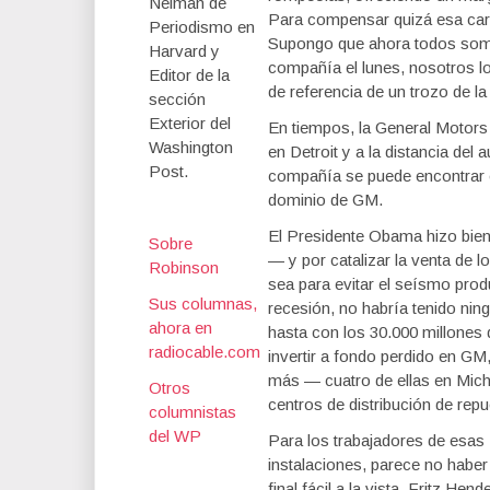
Neiman de
Para compensar quizá esa care
Periodismo en
Supongo que ahora todos somos
Harvard y
compañía el lunes, nosotros l
Editor de la
de referencia de un trozo de la
sección
Exterior del
En tiempos, la General Motors
Washington
en Detroit y a la distancia del 
Post.
compañía se puede encontrar el
dominio de GM.
El Presidente Obama hizo bien 
Sobre
— y por catalizar la venta de 
Robinson
sea para evitar el seísmo prod
Sus columnas,
recesión, no habría tenido nin
ahora en
hasta con los 30.000 millones
radiocable.com
invertir a fondo perdido en GM
más — cuatro de ellas en Mich
Otros
centros de distribución de rep
columnistas
del WP
Para los trabajadores de esas
instalaciones, parece no haber
final fácil a la vista. Fritz Hen