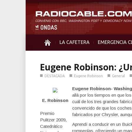
LA CAFETERA
EMERGENCIA C
Eugene Robinson: ¿U
■
■
■
DESTACADA
Eugene Robinson
General
Eugene Robinson- Washing
allá por los tiempos en que lo
E. Robinson
cuál de los tres grandes fabri
convencido de que los coches 
Premio
fabricados por Chrysler, aunqu
Pulitzer 2009,
Aprendí a conducir en un Buic
Catedrático
rompeolas, ofreciendo un marg