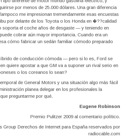
n tipo diferente de motor híbrido gasolina-eléctrico, y
irirse por menos de 25.000 dólares. Una gran diferencia
l. Tampoco me impresionan tremendamente esas encuestas
bu por delante de los Toyota o los Honda en �??calidad
o soporta el coche años de desgaste — y teniendo en
d puede cobrar aún mayor importancia. Cuando era un
esa cómo fabricar un sedán familiar cómodo preparado
o híbrido de conducción cómoda — pero si lo es, Ford se
ien quiere apostar a que GM va a suponer un rival serio en
poneses o los coreanos lo sean?
emporal de General Motors y una situación algo más fácil
inistración planea delegar en los profesionales la
 que preguntarme por qué.
Eugene Robinson
Premio Pulitzer 2009 al comentario político.
s Group Derechos de Internet para España reservados por
radiocable.com