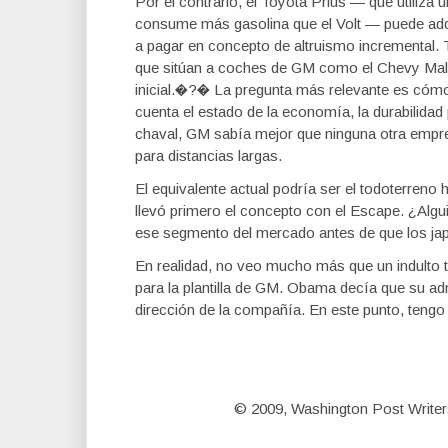
Por el contrario, el Toyota Prius — que utiliza u
consume más gasolina que el Volt — puede adqu
a pagar en concepto de altruismo incrementa
que sitúan a coches de GM como el Chevy Mali
inicial.�?� La pregunta más relevante es cóm
cuenta el estado de la economía, la durabilida
chaval, GM sabía mejor que ninguna otra empr
para distancias largas.
El equivalente actual podría ser el todoterren
llevó primero el concepto con el Escape. ¿Algu
ese segmento del mercado antes de que los ja
En realidad, no veo mucho más que un indulto t
para la plantilla de GM. Obama decía que su adm
dirección de la compañía. En este punto, tengo
© 2009, Washington Post Writer