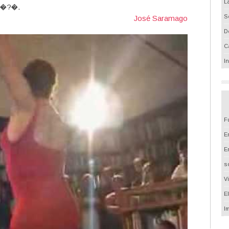
L
no�?�.
S
José Saramago
D
C
I
F
Em
E
s
V
E
I