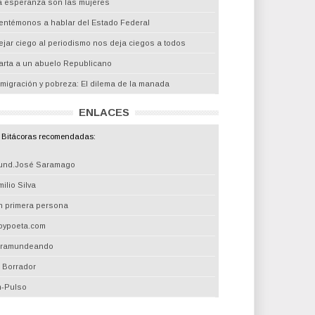
a esperanza son las mujeres
entémonos a hablar del Estado Federal
ejar ciego al periodismo nos deja ciegos a todos
arta a un abuelo Republicano
nmigración y pobreza: El dilema de la manada
ENLACES
Bitácoras recomendadas:
und.José Saramago
ilio Silva
n primera persona
oypoeta.com
iramundeando
l Borrador
m-Pulso