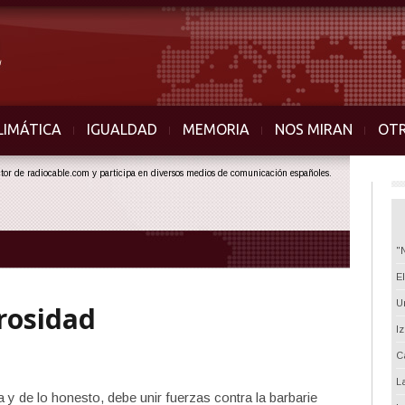
LIMÁTICA
IGUALDAD
MEMORIA
NOS MIRAN
OT
ector de radiocable.com y participa en diversos medios de comunicación españoles.
"
E
U
rosidad
I
C
L
 y de lo honesto, debe unir fuerzas contra la barbarie