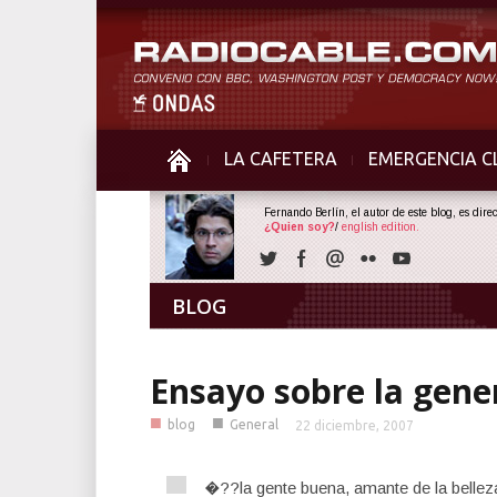
LA CAFETERA
EMERGENCIA C
Fernando Berlín, el autor de este blog, es dir
¿Quien soy?
/
english edition.
BLOG
Ensayo sobre la gene
■
■
blog
General
22 diciembre, 2007
�??la gente buena, amante de la belleza