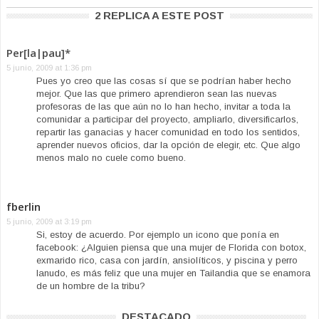
2 REPLICA A ESTE POST
Per[la|pau]*
5 junio, 2009 at 1:36 pm
Pues yo creo que las cosas sí que se podrían haber hecho
mejor. Que las que primero aprendieron sean las nuevas
profesoras de las que aún no lo han hecho, invitar a toda la
comunidar a participar del proyecto, ampliarlo, diversificarlos,
repartir las ganacias y hacer comunidad en todo los sentidos,
aprender nuevos oficios, dar la opción de elegir, etc. Que algo
menos malo no cuele como bueno.
fberlin
5 junio, 2009 at 3:19 pm
Si, estoy de acuerdo. Por ejemplo un icono que ponía en
facebook: ¿Alguien piensa que una mujer de Florida con botox,
exmarido rico, casa con jardín, ansiolíticos, y piscina y perro
lanudo, es más feliz que una mujer en Tailandia que se enamora
de un hombre de la tribu?
DESTACADO