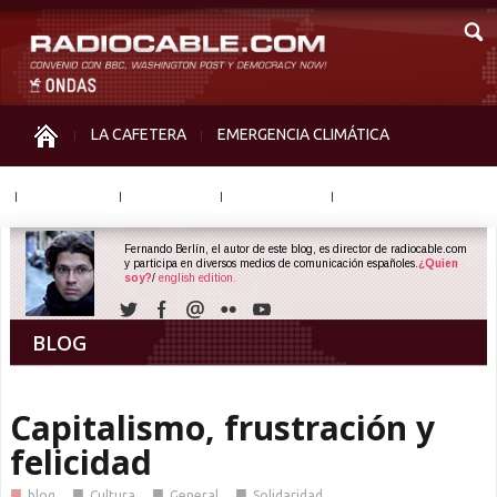
LA CAFETERA
EMERGENCIA CLIMÁTICA
IGUALDAD
MEMORIA
NOS MIRAN
OTRAS
Fernando Berlín, el autor de este blog, es director de radiocable.com
y participa en diversos medios de comunicación españoles.
¿Quien
soy?
/
english edition.
BLOG
Capitalismo, frustración y
felicidad
■
■
■
■
blog
Cultura
General
Solidaridad