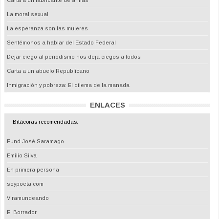
Carta a un fabricante de armas
La moral sexual
La esperanza son las mujeres
Sentémonos a hablar del Estado Federal
Dejar ciego al periodismo nos deja ciegos a todos
Carta a un abuelo Republicano
Inmigración y pobreza: El dilema de la manada
ENLACES
Bitácoras recomendadas:
Fund.José Saramago
Emilio Silva
En primera persona
soypoeta.com
Viramundeando
El Borrador