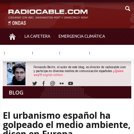
LA CAFETERA
EMERGENCIA CLIMÁTICA
IGUALDAD
MEMORIA
NOS MIRAN
OTRAS
Fernando Berlín, el autor de este blog, es director de radiocable.com
y participa en diversos medios de comunicación españoles.
¿Quien
soy?
/
english edition.
BLOG
El urbanismo español ha
golpeado el medio ambiente,
dicen en Europa