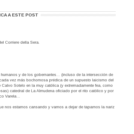
ICA A ESTE POST
l Corriere della Sera.
 humanos y de los gobernantes… (incluso de la intersección de
ada vez más bochornosa prédica de un supuesto laicismo del
e Calvo Sotelo en la muy católica (y extremadamente fea, como
s) catedral de La Almudena oficiado por el rito católico y por
co Varela…
que nos estamos cansando y vamos a dejar de taparnos la nariz