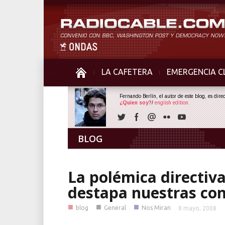
LA CAFETERA
EMERGENCIA C
Fernando Berlín, el autor de este blog, es dir
¿Quien soy?
/
english edition.
BLOG
La polémica directiv
destapa nuestras con
■
■
■
blog
General
Nos Miran
8 mayo, 2008