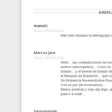
4 REPL
manutc
8 mayo, 2008 at 5:55 pm
Más bien destapa la demagogia de
Marcos Jara
8 mayo, 2008 at 9:23 pm
Ahhh… las contradicciones de los
ambos subconjuntos)… Como la c
Estado… y el funeral de Estado d
el Marqués de Bradomín… qué cosa
Su Eminencia Reverendísima Rou
Con un par (de incensarios)…
Menos predicar y más dar trigo, 
para ir a votar…
Dequepende