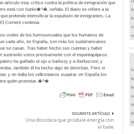
L
n artículo muy crítico contra la política de inmigración que
ro está con Sarkó�?�, señala. El diario se refiere a la
S
 que pretende intensificar la expulsión de inmigrantes. La
D
 El Corriere continúa:
C
s civiles de los homosexuales que los humanos de
I
orque cada año, en España, son más los sudamericanos
que se casan. Tras haber hecho sus cuentas y haber
n sustraído votos precisamente con el espantapájaros
Zapatero ha guiñado el ojo a Sarkozy y a Berlusconi, y
ierdas, también él ha hecho algo de derechas. Pero si
F
ar, y en Italia los veltronianos suspirar, en España los
Em
tra quién protestar..�?�
E
s
V
SIGUIENTE ARTÍCULO
E
Una discoteca que produce energía con
I
el baile