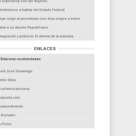
a esperanza son las mujeres
entémonos a hablar del Estado Federal
ejar ciego al periodismo nos deja ciegos a todos
arta a un abuelo Republicano
nmigración y pobreza: El dilema de la manada
ENLACES
Bitácoras recomendadas:
und.José Saramago
ilio Silva
n primera persona
oypoeta.com
iramundeando
l Borrador
m-Pulso