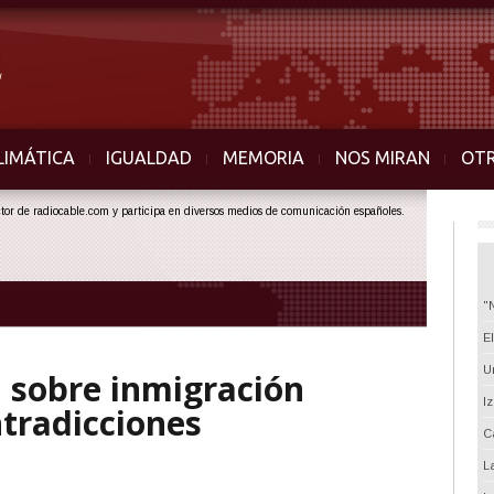
LIMÁTICA
IGUALDAD
MEMORIA
NOS MIRAN
OT
ector de radiocable.com y participa en diversos medios de comunicación españoles.
"
E
U
a sobre inmigración
I
tradicciones
C
L