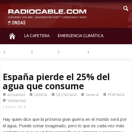
LA CAFETERA
EMERGENCIA CLIMÁTICA
IGUALDAD
MEMORIA
NOS MIRAN
OTRAS
España pierde el 25% del
agua que consume
■
■
■
■
■
Actualidad
CIENCIA
DESTACADA
General
PORTADA
■
Solidaridad
3 enero, 2019
Hay quien dice que la próxima gran guerra en el mundo será por
el agua. Puede sonar exagerado, pero lo que es cada vez más