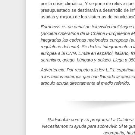
por la crisis climática. Y se pone de relieve q
presupuestado se destinarán a desarrollo de inf
usadas y mejora de los sistemas de canalizació
Euronews es un canal de televisión multilingu
(Societé Opératrice de la Chaîne Européenne Mu
integradas las cadenas nacionales europeas (au
regulatorio del ente). Se dedica íntegramente a 
europea a la CNN. Emite en español, italiano, fr
ucraniano, griego, húngaro y polaco. Llega a 3
Advertencia: Por respeto a la ley L.P.I. español
a los textos externos que han llamado la atenció
artículo acuda directamente al medio referido.
Radiocable.com y su programa La Cafetera se
Necesitamos tu ayuda para sobrevivir. Si te gu
acompaña, hazt