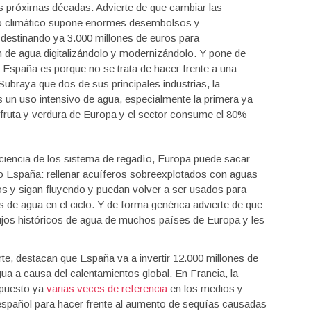
as próximas décadas. Advierte de que cambiar las
bio climático supone enormes desembolsos y
destinando ya 3.000 millones de euros para
n de agua digitalizándolo y modernizándolo. Y pone de
n España es porque no se trata de hacer frente a una
Subraya que dos de sus principales industrias, la
as un uso intensivo de agua, especialmente la primera ya
 fruta y verdura de Europa y el sector consume el 80%
ciencia de los sistema de regadío, Europa puede sacar
do España: rellenar acuíferos sobreexplotados con aguas
s y sigan fluyendo y puedan volver a ser usados para
s de agua en el ciclo. Y de forma genérica advierte de que
flujos históricos de agua de muchos países de Europa y les
e, destacan que España va a invertir 12.000 millones de
gua a causa del calentamientos global. En Francia, la
 puesto ya
varias veces de referencia
en los medios y
 español para hacer frente al aumento de sequías causadas