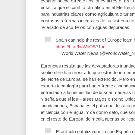
español puede ofrecer lecciones al resto. Es l
enfatiza que el cambio climático en el Medite
para industrias claves como agricultura o turi
costosas reformas integrales de su sistema de g
rellenado de acuíferos con aguas depuradas.
Spain can help the rest of Europe learn h
https://t.co/IwWhOS71au
— World Water News (@WorldWater_
Euronews resalta que las devastadoras inundaci
septiembre han mostrado que estos fenómenos
del Norte de Europa, se han extendido. Pero en 
exporta tecnología para hacer frente a inundac
enfrentado a la necesidad de buscar maneras de
Y señala que si los Países Bajos o Reino Unido
inundaciones, España es el país que destaca po
eficiencia con el agua. Y da como dato, que só
en el resto de Europa, de media apenas se lleg
El artículo enfatiza que lo que España 