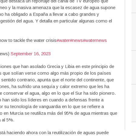
o que destaca un reportaje del canal de TV europeo que
rráneo y la masiva amenaza que la escasez de agua supone
smo ha obligado a España a llevar a cabo grandes y
estión del agua. Y detalla en particular algunas como el
ow to tackle the water crisis
#water
#news
#waternews
News)
September 16, 2023
ones que han asolado Grecia y Libia en este principio de
 que solían verse como algo más propio de los países
sentido contrario, apunta que el norte del continente, que
iones, ha sufrido una sequía y calor extremo que les ha
 conservar el agua, algo en lo que el Sur ha sido pionero.
 han sido los líderes en cuando a defensas frente a
r su tecnología de vanguardia en lo que se refiere a
lo en Murcia se reutiliza más del 95% de agua mientras que
a al 5%.
está haciendo ahora con la reutilización de aguas puede