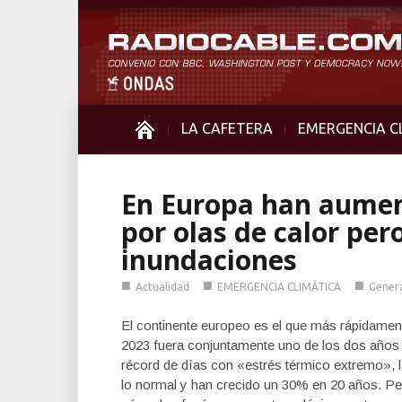
LA CAFETERA
EMERGENCIA C
En Europa han aumen
por olas de calor per
inundaciones
■
■
■
Actualidad
EMERGENCIA CLIMÁTICA
Gener
El continente europeo es el que más rápidament
2023 fuera conjuntamente uno de los dos años
récord de días con «estrés térmico extremo», l
lo normal y han crecido un 30% en 20 años. P