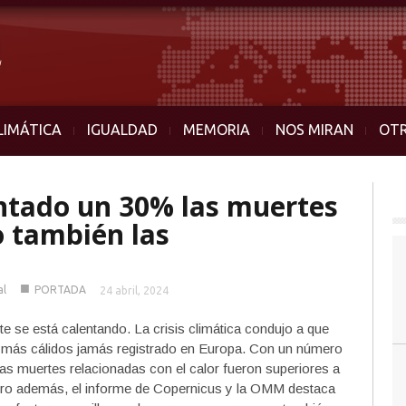
LIMÁTICA
IGUALDAD
MEMORIA
NOS MIRAN
OT
tado un 30% las muertes
o también las
■
al
PORTADA
24 abril, 2024
e se está calentando. La crisis climática condujo a que
 más cálidos jamás registrado en Europa. Con un número
as muertes relacionadas con el calor fueron superiores a
ero además, el informe de Copernicus y la OMM destaca