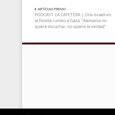
ARTÍCULO PREVIO
PODCAST LA CAFETERA | Una israelí en
la Flotilla rumbo a Gaza: "Alemania no
quiere escuchar, no quiere la verdad"
© Radiocable en Internet S.L.