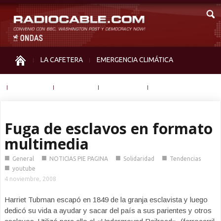
LA CAFETERA
EMERGENCIA CLIMÁTICA
IGUALDAD
MEMORIA
NOS MIRAN
OTRAS
Fuga de esclavos en formato
multimedia
■
■
■
■
General
NOTICIAS PIE PAGINA
Solidaridad
Tendencias
■
youtube
4 noviembre, 2008
Harriet Tubman escapó en 1849 de la granja esclavista y luego
dedicó su vida a ayudar y sacar del país a sus parientes y otros