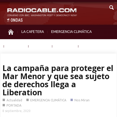
LA CAFETERA
EMERGENCIA CLIMÁTICA
IGUALDAD
MEMORIA
NOS MIRAN
OTRAS
La campaña para proteger el
Mar Menor y que sea sujeto
de derechos llega a
Liberation
■
■
■
Actualidad
EMERGENCIA CLIMÁTICA
Nos Miran
■
PORTADA
8 septiembre, 2020