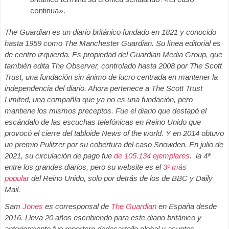
continua».
The Guardian
es un diario británico fundado en 1821 y conocido
hasta 1959 como The Manchester Guardian. Su línea editorial es
de centro izquierda. Es propiedad del Guardian Media Group, que
también edita The Observer, controlado hasta 2008 por The Scott
Trust, una fundación sin ánimo de lucro centrada en mantener la
independencia del diario. Ahora pertenece a The Scott Trust
Limited, una compañía que ya no es una fundación, pero
mantiene los mismos preceptos. Fue el diario que destapó el
escándalo de las escuchas telefónicas en Reino Unido que
provocó el cierre del tabloide News of the world. Y en 2014 obtuvo
un premio Pulitzer por su cobertura del caso Snowden. En julio de
2021, su circulación de pago fue
de 105.134 ejemplares
. la 4ª
entre los grandes diarios, pero su website es el
3º más
popular
del Reino Unido, solo por detrás de los de BBC y Daily
Mail.
Sam
Jones
es corresponsal de
The Guardian
en España desde
2016. Lleva 20 años escribiendo para este diario británico y
anteriormente fue reportero dedesarrollo global y asuntos