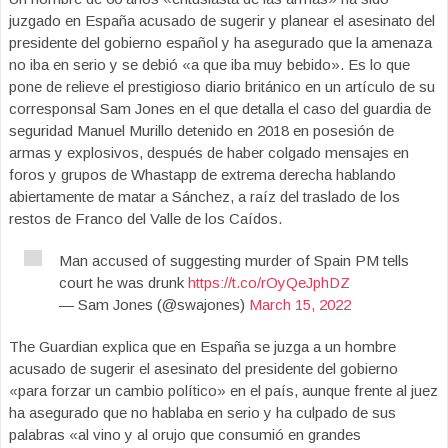
juzgado en España acusado de sugerir y planear el asesinato del
presidente del gobierno español y ha asegurado que la amenaza
no iba en serio y se debió «a que iba muy bebido». Es lo que
pone de relieve el prestigioso diario británico en un artículo de su
corresponsal Sam Jones en el que detalla el caso del guardia de
seguridad Manuel Murillo detenido en 2018 en posesión de
armas y explosivos, después de haber colgado mensajes en
foros y grupos de Whastapp de extrema derecha hablando
abiertamente de matar a Sánchez, a raíz del traslado de los
restos de Franco del Valle de los Caídos.
Man accused of suggesting murder of Spain PM tells
court he was drunk
https://t.co/rOyQeJphDZ
— Sam Jones (@swajones)
March 15, 2022
The Guardian explica que en España se juzga a un hombre
acusado de sugerir el asesinato del presidente del gobierno
«para forzar un cambio político» en el país, aunque frente al juez
ha asegurado que no hablaba en serio y ha culpado de sus
palabras «al vino y al orujo que consumió en grandes