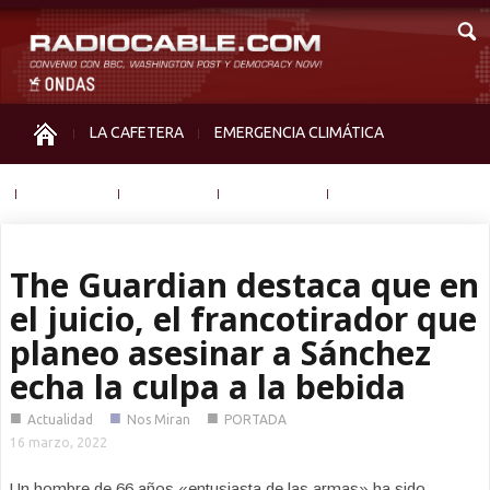
LA CAFETERA
EMERGENCIA CLIMÁTICA
IGUALDAD
MEMORIA
NOS MIRAN
OTRAS
The Guardian destaca que en
el juicio, el francotirador que
planeo asesinar a Sánchez
echa la culpa a la bebida
■
■
■
Actualidad
Nos Miran
PORTADA
16 marzo, 2022
Un hombre de 66 años «entusiasta de las armas» ha sido