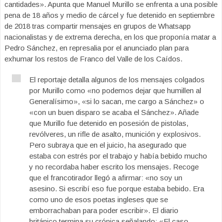
cantidades». Apunta que Manuel Murillo se enfrenta a una posible
pena de 18 años y medio de cárcel y fue detenido en septiembre
de 2018 tras compartir mensajes en grupos de Whatsapp
nacionalistas y de extrema derecha, en los que proponía matar a
Pedro Sánchez, en represalia por el anunciado plan para
exhumar los restos de Franco del Valle de los Caídos.
El reportaje detalla algunos de los mensajes colgados
por Murillo como «no podemos dejar que humillen al
Generalísimo», «si lo sacan, me cargo a Sánchez» o
«con un buen disparo se acaba el Sánchez». Añade
que Murillo fue detenido en posesión de pistolas,
revólveres, un rifle de asalto, munición y explosivos.
Pero subraya que en el juicio, ha asegurado que
estaba con estrés por el trabajo y había bebido mucho
y no recordaba haber escrito los mensajes. Recoge
que el francotirador llegó a afirmar: «no soy un
asesino. Si escribí eso fue porque estaba bebido. Era
como uno de esos poetas ingleses que se
emborrachaban para poder escribir». El diario
británico termina su crónica señalando: «El caso