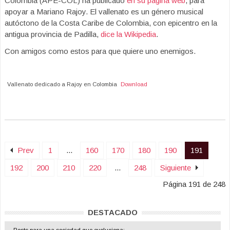
Colombia (APE-COL) ha publicado
en su página web
, para
apoyar a Mariano Rajoy. El vallenato es un género musical
autóctono de la Costa Caribe de Colombia, con epicentro en la
antigua provincia de Padilla,
dice la Wikipedia
.
Con amigos como estos para que quiere uno enemigos.
Vallenato dedicado a Rajoy en Colombia
Download
Prev
1
...
160
170
180
190
191
192
200
210
220
...
248
Siguiente
Página 191 de 248
DESTACADO
Posts para una sociedad que evoluciona: