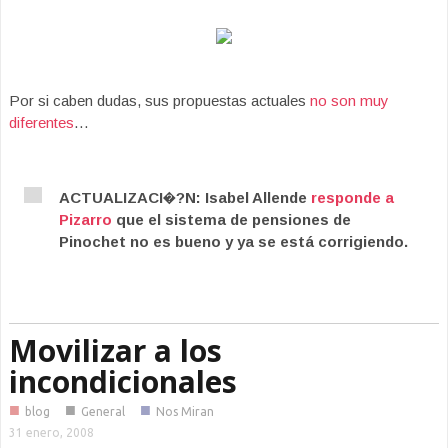
Por si caben dudas, sus propuestas actuales
no son muy
diferentes
…
ACTUALIZACI�?N: Isabel Allende
responde a
Pizarro
que el sistema de pensiones de
Pinochet no es bueno y ya se está corrigiendo.
Movilizar a los
incondicionales
■
■
■
blog
General
Nos Miran
31 enero, 2008