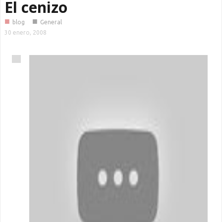
El cenizo
■
■
blog
General
30 enero, 2008