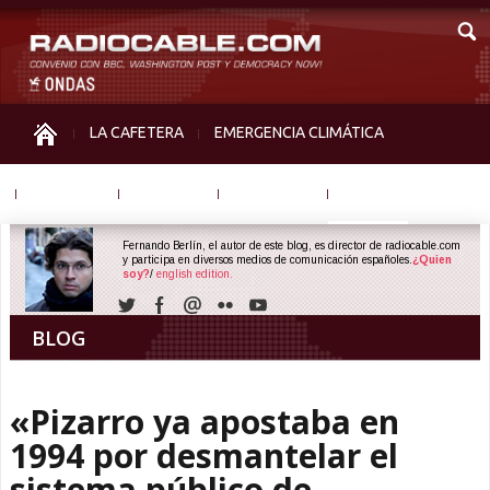
LA CAFETERA
EMERGENCIA CLIMÁTICA
IGUALDAD
MEMORIA
NOS MIRAN
OTRAS
Fernando Berlín, el autor de este blog, es director de radiocable.com
y participa en diversos medios de comunicación españoles.
¿Quien
soy?
/
english edition.
BLOG
«Pizarro ya apostaba en
1994 por desmantelar el
sistema público de