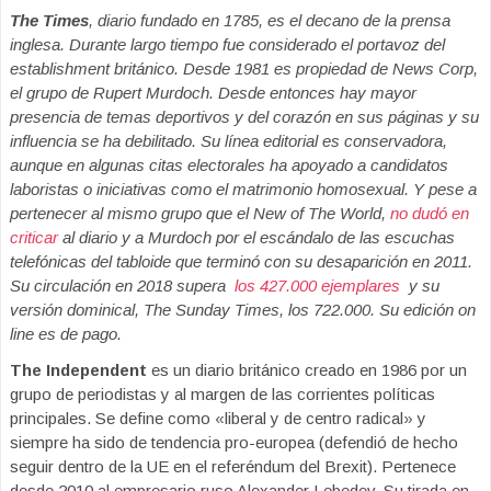
The Times
, diario fundado en 1785, es el decano de la prensa
inglesa. Durante largo tiempo fue considerado el portavoz del
establishment británico. Desde 1981 es propiedad de News Corp,
el grupo de Rupert Murdoch. Desde entonces hay mayor
presencia de temas deportivos y del corazón en sus páginas y su
influencia se ha debilitado. Su línea editorial es conservadora,
aunque en algunas citas electorales ha apoyado a candidatos
laboristas o iniciativas como el matrimonio homosexual. Y pese a
pertenecer al mismo grupo que el New of The World,
no dudó en
criticar
al diario y a Murdoch por el escándalo de las escuchas
telefónicas del tabloide que terminó con su desaparición en 2011.
Su circulación en 2018 supera
los 427.000 ejemplares
y su
versión dominical, The Sunday Times, los 722.000. Su edición on
line es de pago.
The Independent
es un diario británico creado en 1986 por un
grupo de periodistas y al margen de las corrientes políticas
principales. Se define como «liberal y de centro radical» y
siempre ha sido de tendencia pro-europea (defendió de hecho
seguir dentro de la UE en el referéndum del Brexit). Pertenece
desde 2010 al empresario ruso Alexander Lebedev. Su tirada en