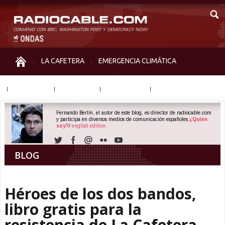
LA CAFETERA
EMERGENCIA CLIMÁTICA
IGUALDAD
MEMORIA
NOS MIRAN
OTRAS
Fernando Berlín, el autor de este blog, es director de radiocable.com
y participa en diversos medios de comunicación españoles.
¿Quien
soy?
/
english edition.
BLOG
Héroes de los dos bandos,
libro gratis para la
resistencia de La Cafetera