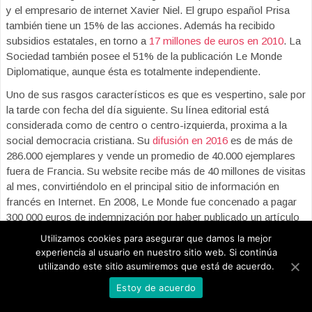
y el empresario de internet Xavier Niel. El grupo español Prisa
también tiene un 15% de las acciones. Además ha recibido
subsidios estatales, en torno a
17 millones de euros en 2010
. La
Sociedad también posee el 51% de la publicación Le Monde
Diplomatique, aunque ésta es totalmente independiente.
Uno de sus rasgos característicos es que es vespertino, sale por
la tarde con fecha del día siguiente. Su línea editorial está
considerada como de centro o centro-izquierda, proxima a la
social democracia cristiana. Su
difusión en 2016
es de más de
286.000 ejemplares y vende un promedio de 40.000 ejemplares
fuera de Francia. Su website recibe más de 40 millones de visitas
al mes, convirtiéndolo en el principal sitio de información en
francés en Internet. En 2008, Le Monde fue concenado a pagar
300 000 euros de indemnización por haber publicado un artículo
sobre prácticas dopantes en el FC Barcelona.
Utilizamos cookies para asegurar que damos la mejor
experiencia al usuario en nuestro sitio web. Si continúa
Le Monde es un diario vespertino francés fundado en 1944 y
utilizando este sitio asumiremos que está de acuerdo.
considerado el periódico de referencia del país. Está editado por
el Grupo Le Monde que tras dificultades económicas
es
Estoy de acuerdo
controlado desde 2010 por los empresarios Pierre Bergé y
Xavier