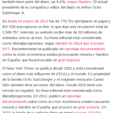
también tiene parte del diario, un 8,1%,
segun Reuters
. El actual
presidente de la compañía y editor del diario es Arthur Ochs
Sulzberger Jr.
Su
tirada en marzo de 2012
fue de 779.731 ejemplares en papel y
807.026 suscriptores on line, lo que deja una circulacion total de
1.586.757. Además su website recibe más de 30 millones de
visitantes únicos al mes. Su línea editorial está considerada
como liberal/progresista, según
admitió en 20o4 que el propio
NYT
. Recientemente ha publicado un
reportaje documentando
como la crisis económica estaba provocando miseria y hambre
en España, que ha provocado un
gran impacto
.
El New York Times se publica desde 1851 y está considerado
como el diario más influyente de EEUU y el mundo. Es propiedad
de la familia Ochs Sulzsberger y el magnate mexicano Carlos
Slim también tiene acciones del diario. Desde 2016 tiene una
versión en español. Su línea editorial está considerada como
liberal/progresista.
En 2012, publicó un
reportaje
documentando
sobre cómo la crisis económica estaba causando
miseria y hambre en España, que provocó un
gran impacto
. En
2023, la tirada de su edición diaria en papel
roza los 300.000