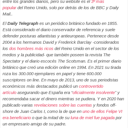
entre los grandes diarios, pero su website es el
3º más
popular
del Reino Unido, solo por detrás de los de BBC y Daily
Mail.
.
El
Daily Telegraph
es un periódico británico fundado en 1855.
Está considerado el diario conservador de referencia y suele
defender posturas atlantistas y antieuropeas. Pertenece desde
2004 a los hermanos David y Frederick Barclay -considerados
los
dos hombres más ricos
del Reino Unido en el sector de los
medios y la publicidad- que también poseen la revista The
Spectator y el diario escocés The Scotsman. Es el primer diario
británico que creó una edición online en 1994. En 2021 su tirada
roza los 300.000 ejemplares en papel y tiene 600.000
suscriptores on line. En mayo de 2013, uno de sus periodistas
económicos más destacados publicó un
controvertido
artículo
asegurando que España era “
oficialmente insolvente
” y
recomendaba sacar el dinero mientras se pudiera. Y en 2020 han
publicado
varias
revelaciones sobre las cuentas
y fondos off-
shore de Juan Carlos I, como la de que en
uno de ellos Felipe VI
era beneficiario
o que la mitad de su
luna de miel fue pagada
por
un empresario amigo de su padre.