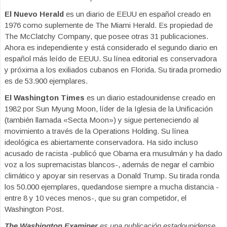
El Nuevo Herald
es un diario de EEUU en español creado en
1976 como suplemente de The Miami Herald. Es propiedad de
The McClatchy Company, que posee otras 31 publicaciones.
Ahora es independiente y está considerado el segundo diario en
español más leído de EEUU. Su línea editorial es conservadora
y próxima a los exiliados cubanos en Florida. Su tirada promedio
es de 53.900 ejemplares.
El Washington Times
es un diario estadounidense creado en
1982 por Sun Myung Moon, líder de la Iglesia de la Unificación
(también llamada «Secta Moon») y sigue perteneciendo al
movimiento a través de la Operations Holding. Su línea
ideológica es abiertamente conservadora. Ha sido incluso
acusado de racista -publicó que Obama era musulmán y ha dado
voz a los supremacistas blancos-, además de negar el cambio
climático y apoyar sin reservas a Donald Trump. Su tirada ronda
los 50.000 ejemplares, quedandose siempre a mucha distancia -
entre 8 y 10 veces menos-, que su gran competidor, el
Washington Post.
The Washington Examiner
es una publicación estadounidense