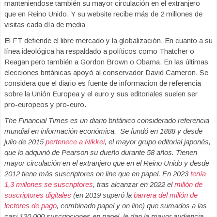
manteniendose también su mayor circulación en el extranjero
que en Reino Unido. Y su website recibe más de 2 millones de
visitas cada día de media
El FT defiende el libre mercado y la globalización. En cuanto a su
línea ideológica ha respaldado a políticos como Thatcher o
Reagan pero también a Gordon Brown o Obama. En las últimas
elecciones británicas apoyó al conservador David Cameron. Se
considera que el diario es fuente de informacion de referencia
sobre la Unión Europea y el euro y sus editoriales suelen ser
pro-europeos y pro-euro.
The Financial Times es un diario británico considerado referencia
mundial en información económica. Se fundó en 1888 y desde
julio de 2015
pertenece a Nikkei
, el mayor grupo editorial japonés,
que lo adquirió de Pearson su dueño durante 58 años. Tienen
mayor circulación en el extranjero que en el Reino Unido y desde
2012 tiene más suscriptores on line que en papel. En 2023
tenía
1,3 millones se suscriptores
, tras alcanzar en 2022 el
millón de
suscriptores digitales
(en 2019 superó la
barrera del millón de
lectores de pago
, combinado papel y on line) que sumados a las
casi 120.000 suscripciones en papel, le dan la mayor audiencia