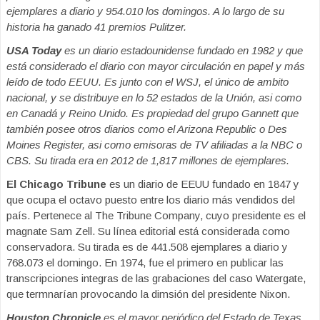
ejemplares a diario y 954.010 los domingos. A lo largo de su
historia ha ganado 41 premios Pulitzer.
USA Today
es un diario estadounidense fundado en 1982 y que
está considerado el diario con mayor circulación en papel y más
leído de todo EEUU. Es junto con el WSJ, el único de ambito
nacional, y se distribuye en lo 52 estados de la Unión, asi como
en Canadá y Reino Unido. Es propiedad del grupo Gannett que
también posee otros diarios como el Arizona Republic o Des
Moines Register, asi como emisoras de TV afiliadas a la NBC o
CBS. Su tirada era en 2012 de 1,817 millones de ejemplares.
El Chicago Tribune
es un diario de EEUU fundado en 1847 y
que ocupa el octavo puesto entre los diario más vendidos del
país. Pertenece al The Tribune Company, cuyo presidente es el
magnate Sam Zell. Su línea editorial está considerada como
conservadora. Su tirada es de 441.508 ejemplares a diario y
768.073 el domingo. En 1974, fue el primero en publicar las
transcripciones integras de las grabaciones del caso Watergate,
que termnarían provocando la dimsión del presidente Nixon.
Houston Chronicle
es el mayor periódico del Estado de Texas.