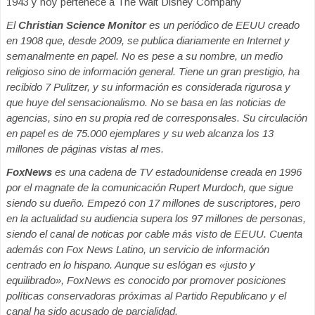
1943 y hoy pertenece a The Walt Disney Company
El
Christian Science Monitor
es un periódico de EEUU creado
en 1908 que, desde 2009, se publica diariamente en Internet y
semanalmente en papel. No es pese a su nombre, un medio
religioso sino de información general. Tiene un gran prestigio, ha
recibido 7 Pulitzer, y su información es considerada rigurosa y
que huye del sensacionalismo. No se basa en las noticias de
agencias, sino en su propia red de corresponsales. Su circulación
en papel es de 75.000 ejemplares y su web alcanza los 13
millones de páginas vistas al mes.
FoxNews
es una cadena de TV estadounidense creada en 1996
por el magnate de la comunicación Rupert Murdoch, que sigue
siendo su dueño. Empezó con 17 millones de suscriptores, pero
en la actualidad su audiencia supera los 97 millones de personas,
siendo el canal de noticas por cable más visto de EEUU. Cuenta
además con Fox News Latino, un servicio de información
centrado en lo hispano. Aunque su eslógan es «justo y
equilibrado», FoxNews es conocido por promover posiciones
políticas conservadoras próximas al Partido Republicano y el
canal ha sido acusado de parcialidad.