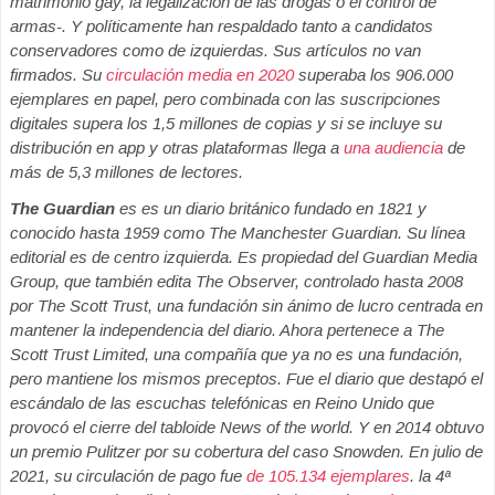
matrimonio gay, la legalización de las drogas o el control de
armas-. Y políticamente han respaldado tanto a candidatos
conservadores como de izquierdas. Sus artículos no van
firmados. Su
circulación media en 2020
superaba los 906.000
ejemplares en papel, pero combinada con las suscripciones
digitales supera los 1,5 millones de copias y si se incluye su
distribución en app y otras plataformas llega a
una audiencia
de
más de 5,3 millones de lectores.
The Guardian
es
es un diario británico fundado en 1821 y
conocido hasta 1959 como The Manchester Guardian. Su línea
editorial es de centro izquierda. Es propiedad del Guardian Media
Group, que también edita The Observer, controlado hasta 2008
por The Scott Trust, una fundación sin ánimo de lucro centrada en
mantener la independencia del diario. Ahora pertenece a The
Scott Trust Limited, una compañía que ya no es una fundación,
pero mantiene los mismos preceptos. Fue el diario que destapó el
escándalo de las escuchas telefónicas en Reino Unido que
provocó el cierre del tabloide News of the world. Y en 2014 obtuvo
un premio Pulitzer por su cobertura del caso Snowden. En julio de
2021, su circulación de pago fue
de 105.134 ejemplares
. la 4ª