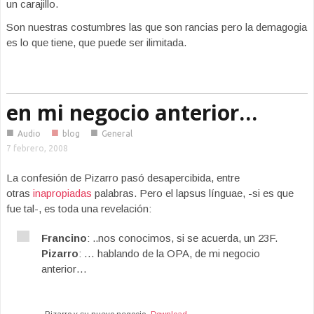
un carajillo.
Son nuestras costumbres las que son rancias pero la demagogia
es lo que tiene, que puede ser ilimitada.
en mi negocio anterior…
■
■
■
Audio
blog
General
7 febrero, 2008
La confesión de Pizarro pasó desapercibida, entre
otras
inapropiadas
palabras. Pero el lapsus línguae, -si es que
fue tal-, es toda una revelación:
Francino
: ..nos conocimos, si se acuerda, un 23F.
Pizarro
: … hablando de la OPA, de mi negocio
anterior…
Pizarro y su nuevo negocio
Download