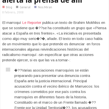
■
■
■
blog
General
Nos Miran
8 febrero, 2008
El marroquí
Le Reporter
publica un texto de Brahim Mokhliss en
que se sostiene que �??se ha constituido un grupo que «Piensa
atacar a España en tres frentes». «La iniciativa es presentada
como algo muy serio�?�, añade. El texto en todo caso habla
de un movimiento que lo que pretende es denunciar en foros
internacionales algunas reivindicaciones históricas del
radicalismo marroquí -sin especificar que otras acciones
pretende ejercer, si es que las va a tomar-:
�??Varias asociaciones marroquíes se están
preparando para presentar una denuncia contra
España ante la justicia internacional. Principal
acusación contra el vecino ibérico de Marruecos: los
crímenes cometidos por ese país contra los
marroquíes en diferentes fases de la historia.
Constituido en el marco de un Frente llamado �??
Frente por la Unidad Territorial�??, los acusadores