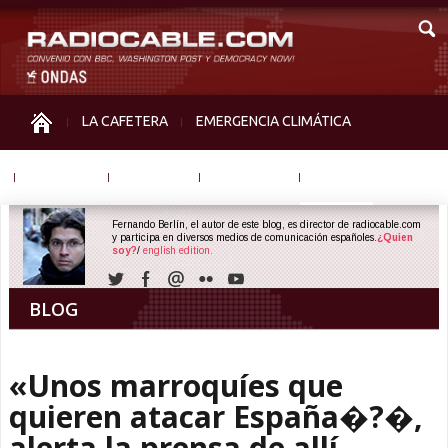
LA CAFETERA
EMERGENCIA CLIMÁTICA
IGUALDAD
MEMORIA
NOS MIRAN
OTRAS
Fernando Berlín, el autor de este blog, es director de radiocable.com
y participa en diversos medios de comunicación españoles.
¿Quien
soy?
/
english edition.
BLOG
«Unos marroquíes que
quieren atacar España�?�,
alerta la prensa de allí