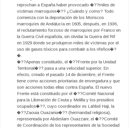
reprochan a España haber provocado �??miles de
víctimas marroquíes�?? ¿Cuándo y como? Todo
comienza con la deportación de los Moriscos
marroquíes de Andalucía en 1605, después, en 1936,
el reclutamiento forzoso de marroquíes por Franco en
la Guerra Civil española, sin olvidar la Guerra del Rif
en 1929 donde se produjeron miles de víctimas por el
uso de gases tóxicos para combatir a los rifeños�?
�.
�??Apenas constituido, el �??Frente por la Unidad
Territorial�?? pasa a una velocidad superior. En
efecto, creado el pasado 14 de diciembre, el Frente
tiene como acciones prioritarias de envergadura y que
son acciones todas ellas contra España. El nuevo
Frente está constituido por el �??Comité Nacional
para la Liberación de Ceuta y Melilla y los presidios
ocupados�??, cuyo coordinador es Lahbid Haji, la
�??Zaouia Ouazania�?? (hermandad religiosa),
representada por Abdeslam Ouazzani; el �??Comité
de Coordinación de los representantes de la Sociedad