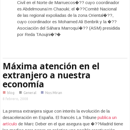
Civil en el Norte de Marruecos�?? cuyo coordinador
es Abdelmounaïm Chaouki; el �??Comité Nacional
de las regional expoliadas de la zona Oriental�??,
cuyo coordinador es Mohamed Ali Benbrik y la �??
Asociación del Sáhara Marroquí�?? (ASM) presidida
por Reda TAoujni�?�
Máxima atención en el
extranjero a nuestra
economía
■
■
■
blog
General
Nos Miran
8 febrero, 2008
La prensa extranjera sigue con interés la evolución de la
desaceleración en España. El francés La Tribune
publica un
artículo
de Marc Deber en el que asegura que �??Madrid tiene